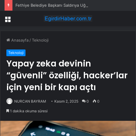
Fethiye Belediye Başkanı Saldırıya Uğradı
Menü
Anasayfa
/
Teknoloji
Teknoloji
Yapay zeka devinin
“güvenli” özelliği, hacker’lar
için yeni bir kapı açtı
NURCAN BAYRAM
Kasım 2, 2025
0
0
1 dakika okuma süresi