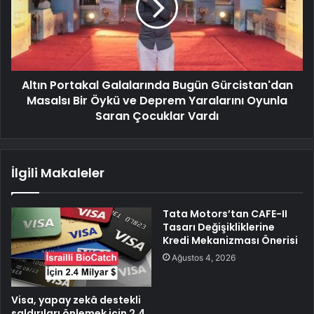
Altın Portakal Galalarında Bugün Gürcistan'dan
Masalsı Bir Öykü ve Deprem Yaralarını Oyunla
Saran Çocuklar Vardı
İlgili Makaleler
Tata Motors’tan CAFE-II
Tasarı Değişikliklerine
Kredi Mekanizması Önerisi
Ağustos 4, 2026
Visa, yapay zekâ destekli
saldırıları önlemek için 2,4