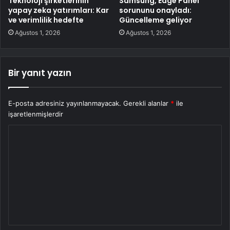
Teknoloji şirketlerinin
Samsung, Edge Panel
yapay zeka yatırımları: Kar
sorununu onayladı:
ve verimlilik hedefte
Güncelleme geliyor
Ağustos 1, 2026
Ağustos 1, 2026
Bir yanıt yazın
E-posta adresiniz yayınlanmayacak.
Gerekli alanlar
*
ile
işaretlenmişlerdir
Y
o
r
u
m
*