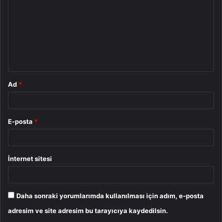
r
u
m
*
Ad
*
E-posta
*
İnternet sitesi
Daha sonraki yorumlarımda kullanılması için adım, e-posta
adresim ve site adresim bu tarayıcıya kaydedilsin.