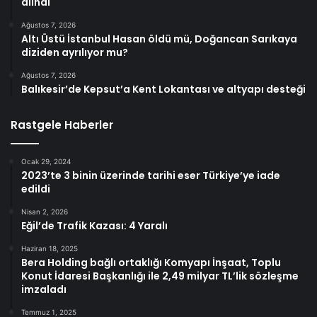
alındı
Ağustos 7, 2026
Altı Üstü İstanbul Hasan öldü mü, Doğancan Sarıkaya
diziden ayrılıyor mu?
Ağustos 7, 2026
Balıkesir’de Kepsut’a Kent Lokantası ve altyapı desteği
Rastgele Haberler
Ocak 29, 2024
2023’te 3 binin üzerinde tarihi eser Türkiye’ye iade
edildi
Nisan 2, 2026
Eğil’de Trafik Kazası: 4 Yaralı
Haziran 18, 2025
Bera Holding bağlı ortaklığı Komyapı İnşaat, Toplu
Konut İdaresi Başkanlığı ile 2,49 milyar TL’lik sözleşme
imzaladı
Temmuz 1, 2025