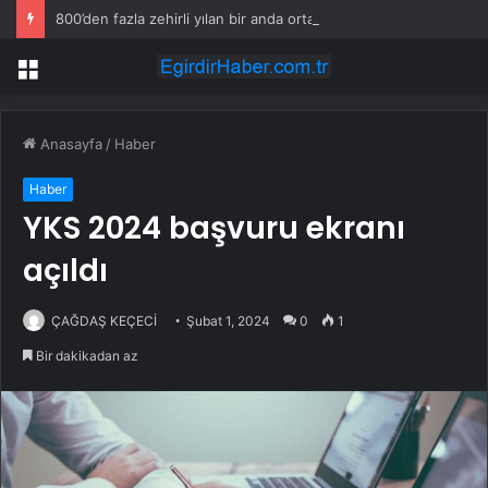
800’den fazla zehirli yılan bir anda ortalığa yayıldı
Menü
Anasayfa
/
Haber
Haber
YKS 2024 başvuru ekranı
açıldı
ÇAĞDAŞ KEÇECİ
Şubat 1, 2024
0
1
Bir dakikadan az