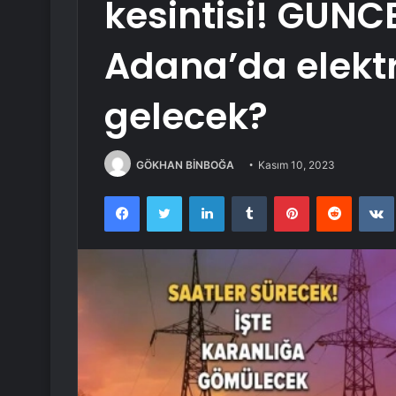
kesintisi! GÜNC
Adana’da elekt
gelecek?
GÖKHAN BİNBOĞA
Kasım 10, 2023
Facebook
Twitter
LinkedIn
Tumblr
Pinterest
Reddit