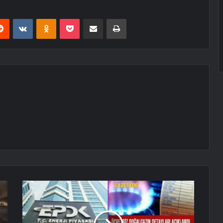
erest
Reddit
VKontakte
Odnoklassniki
Pocket
E-Posta ile paylaş
Yazdır