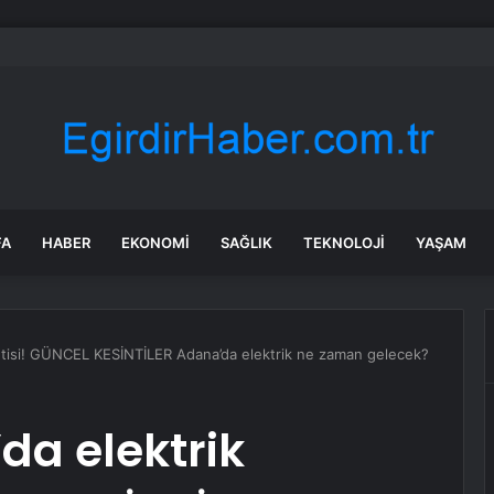
’de Kepsut’a Kent Lokantası ve altyapı desteği
FA
HABER
EKONOMI
SAĞLIK
TEKNOLOJI
YAŞAM
intisi! GÜNCEL KESİNTİLER Adana’da elektrik ne zaman gelecek?
da elektrik