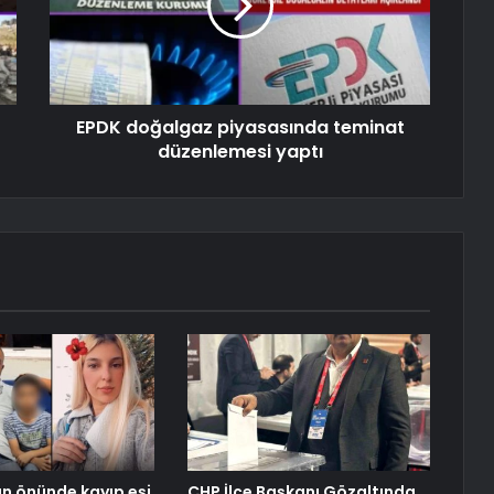
EPDK doğalgaz piyasasında teminat
düzenlemesi yaptı
n önünde kayıp eşi
CHP İlçe Başkanı Gözaltında