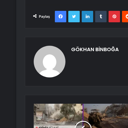
Facebook
Twitter
LinkedIn
Tumblr
Pint
Paylaş
GÖKHAN BİNBOĞA