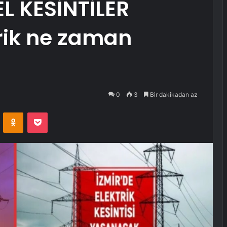
EL KESİNTİLER
rik ne zaman
0
3
Bir dakikadan az
VKontakte
Odnoklassniki
Pocket