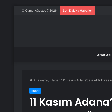
Balıkesir
Cuma, Ağustos 7 2026
Son Dakika Haberleri
ANASAY
Anasayfa
/
Haber
/
11 Kasım Adana’da elektrik kes
Haber
11 Kasım Adana’