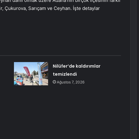
eyhan dahil olmak üzere Adana’nın birçok ilçesinin farklı
ğir, Çukurova, Sarıçam ve Ceyhan. İşte detaylar
Nilüfer’de kaldırımlar
!
temizlendi
Ağustos 7, 2026