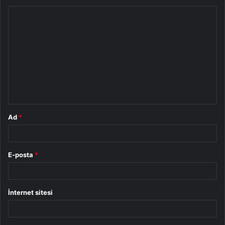
Y
o
r
u
m
*
Ad
*
E-posta
*
İnternet sitesi