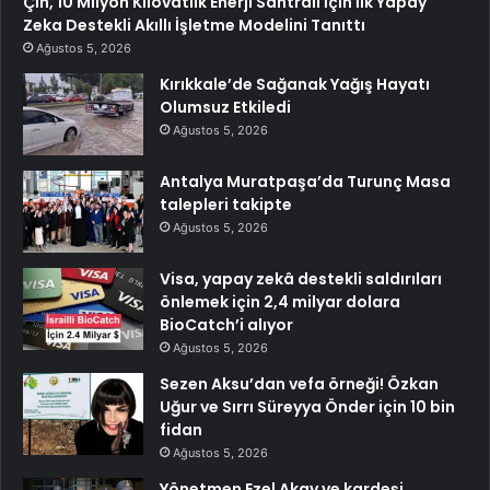
Çin, 10 Milyon Kilovatlık Enerji Santrali İçin İlk Yapay
Zeka Destekli Akıllı İşletme Modelini Tanıttı
Ağustos 5, 2026
Kırıkkale’de Sağanak Yağış Hayatı
Olumsuz Etkiledi
Ağustos 5, 2026
Antalya Muratpaşa’da Turunç Masa
talepleri takipte
Ağustos 5, 2026
Visa, yapay zekâ destekli saldırıları
önlemek için 2,4 milyar dolara
BioCatch’i alıyor
Ağustos 5, 2026
Sezen Aksu’dan vefa örneği! Özkan
Uğur ve Sırrı Süreyya Önder için 10 bin
fidan
Ağustos 5, 2026
Yönetmen Ezel Akay ve kardeşi