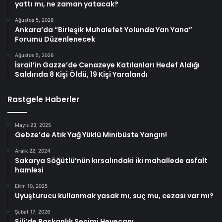
yattı mı, ne zaman yatacak?
Ağustos 5, 2026
Ankara’da “Birleşik Muhalefet Yolunda Yan Yana”
Forumu Düzenlenecek
Ağustos 5, 2026
İsrail’in Gazze’de Cenazeye Katılanları Hedef Aldığı
Saldırıda 8 Kişi Öldü, 19 Kişi Yaralandı
Rastgele Haberler
Mayıs 23, 2025
Gebze’de Atık Yağ Yüklü Minibüste Yangın!
Aralık 22, 2024
Sakarya Söğütlü’nün kırsalındaki iki mahallede asfalt
hamlesi
Ekim 10, 2025
Uyuşturucu kullanmak yasak mı, suç mu, cezası var mı?
Şubat 17, 2026
Şili’de Başkanlık Seçimi Heyecanı