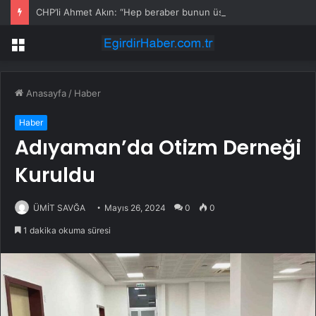
CHP’li Ahmet Akın: “Hep beraber bunun üstesinden geleceğiz, ayağa kalkacağız”
Menü
Anasayfa
/
Haber
Haber
Adıyaman’da Otizm Derneği
Kuruldu
ÜMİT SAVĞA
Mayıs 26, 2024
0
0
1 dakika okuma süresi