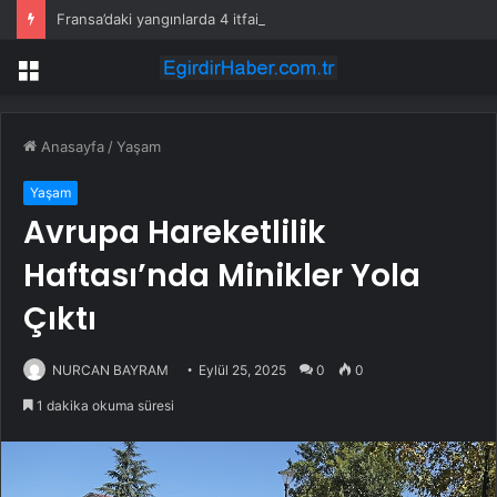
Fransa’daki yangınlarda 4 itfaiye eri hayatını kaybetti
Menü
Anasayfa
/
Yaşam
Yaşam
Avrupa Hareketlilik
Haftası’nda Minikler Yola
Çıktı
NURCAN BAYRAM
Eylül 25, 2025
0
0
1 dakika okuma süresi