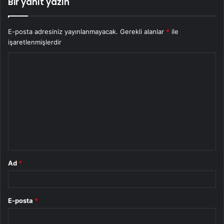
Bir yanıt yazın
E-posta adresiniz yayınlanmayacak.
Gerekli alanlar
*
ile
işaretlenmişlerdir
Y
o
r
u
m
*
Ad
*
E-posta
*