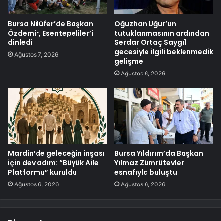
Bursa Nilüfer’de Başkan
Oğuzhan Uğur’un
Özdemir, Esentepeliler’i
tutuklanmasının ardından
dinledi
Serdar Ortaç Saygı1
gecesiyle ilgili beklenmedik
Ağustos 7, 2026
gelişme
Ağustos 6, 2026
Mardin’de geleceğin inşası
Bursa Yıldırım’da Başkan
için dev adım: “Büyük Aile
Yılmaz Zümrütevler
Platformu” kuruldu
esnafıyla buluştu
Ağustos 6, 2026
Ağustos 6, 2026