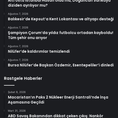
Altı Üstü İstanbul Hasan öldü mü, Doğancan Sarıkaya
diziden ayrılıyor mu?
Ağustos 7, 2026
Balıkesir’de Kepsut’a Kent Lokantası ve altyapı desteği
Ağustos 7, 2026
Şampiyon Çorum’da yıldız futbolcu ortadan kayboldu!
Tüm şehir onu arıyor
Ağustos 7, 2026
Nilüfer’de kaldırımlar temizlendi
Ağustos 7, 2026
Bursa Nilüfer’de Başkan Özdemir, Esentepeliler’i dinledi
Rastgele Haberler
Şubat 8, 2026
Macaristan’ın Paks 2 Nükleer Enerji Santrali’nde İnşa
Aşamasına Geçildi
Mart 31, 2026
ABD Savaş Bakanından dikkat çeken çıkış: Nankör