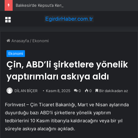
Balıkesir’de Kepsut’a Kent Lokantası ve altyapı desteği
Menü
Anasayfa
/
Ekonomi
Ekonomi
Çin, ABD’li şirketlere yönelik
yaptırımları askıya aldı
DİLAN BİÇER
Kasım 8, 2025
0
0
Bir dakikadan az
ForInvest – Çin Ticaret Bakanlığı, Mart ve Nisan aylarında
duyurduğu bazı ABD’li şirketlere yönelik yaptırım
tedbirlerini 10 Kasım itibarıyla kaldıracağını veya bir yıl
süreyle askıya alacağını açıkladı.