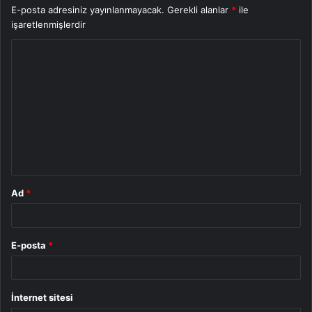
E-posta adresiniz yayınlanmayacak.
Gerekli alanlar
*
ile
işaretlenmişlerdir
Y
o
r
u
m
*
Ad
*
E-posta
*
İnternet sitesi