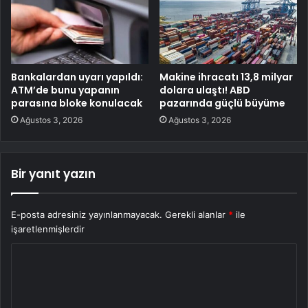
Bankalardan uyarı yapıldı:
Makine ihracatı 13,8 milyar
ATM’de bunu yapanın
dolara ulaştı! ABD
parasına bloke konulacak
pazarında güçlü büyüme
Ağustos 3, 2026
Ağustos 3, 2026
Bir yanıt yazın
E-posta adresiniz yayınlanmayacak.
Gerekli alanlar
*
ile
işaretlenmişlerdir
Y
o
r