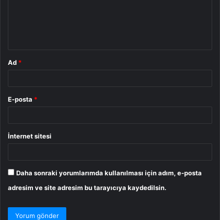
u
m
*
Ad
*
E-posta
*
İnternet sitesi
Daha sonraki yorumlarımda kullanılması için adım, e-posta
adresim ve site adresim bu tarayıcıya kaydedilsin.