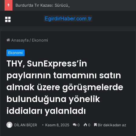
Burdur’da Tır Kazası: Sürücü Yaralandı
Menü
Anasayfa
/
Ekonomi
Ekonomi
THY, SunExpress’in
paylarının tamamını satın
almak üzere görüşmelerde
bulunduğuna yönelik
iddiaları yalanladı
DİLAN BİÇER
Kasım 8, 2025
0
0
Bir dakikadan az