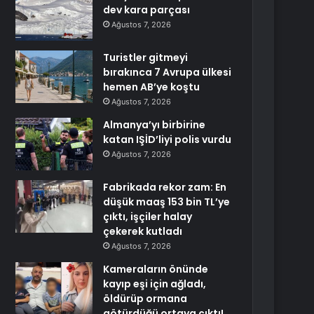
dev kara parçası
Ağustos 7, 2026
Turistler gitmeyi
bırakınca 7 Avrupa ülkesi
hemen AB’ye koştu
Ağustos 7, 2026
Almanya’yı birbirine
katan IŞİD’liyi polis vurdu
Ağustos 7, 2026
Fabrikada rekor zam: En
düşük maaş 153 bin TL’ye
çıktı, işçiler halay
çekerek kutladı
Ağustos 7, 2026
Kameraların önünde
kayıp eşi için ağladı,
öldürüp ormana
götürdüğü ortaya çıktı!