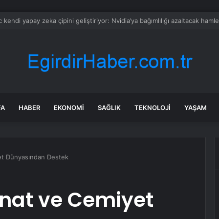
çleri İçin Mentorluk Programı
FA
HABER
EKONOMI
SAĞLIK
TEKNOLOJI
YAŞAM
et Dünyasından Destek
anat ve Cemiyet