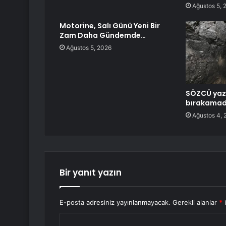
Ağustos 5, 
Motorine, Salı Günü Yeni Bir
Zam Daha Gündemde…
Ağustos 5, 2026
SÖZCÜ yazı
bırakamad
Ağustos 4, 
Bir yanıt yazın
E-posta adresiniz yayınlanmayacak.
Gerekli alanlar
*
i
Y