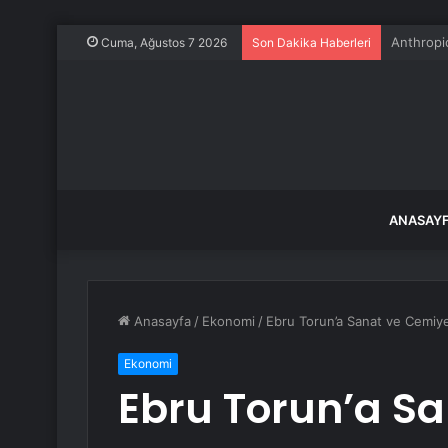
Türk Gen
Cuma, Ağustos 7 2026
Son Dakika Haberleri
ANASAY
Anasayfa
/
Ekonomi
/
Ebru Torun’a Sanat ve Cemiy
Ekonomi
Ebru Torun’a S