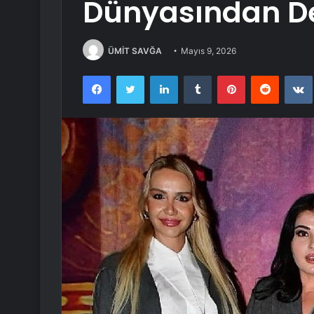
Dünyasından D
ÜMİT SAVĞA
Mayıs 9, 2026
Facebook
Twitter
LinkedIn
Tumblr
Pinterest
Reddit