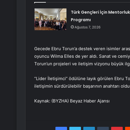
Türk Gençleri İçin Mentorluk
Programı
Ağustos 7, 2026
Gecede Ebru Torun’a destek veren isimler ara
oyuncu Wilma Elles de yer aldı. Sanat ve cemiye
Torun’un projeleri ve iletişim vizyonu büyük ilg
“Lider İletişimci” ödülüne layık görülen Ebru T
iletişimin sürdürülebilir başarının anahtarı ol
Kaynak: (BYZHA) Beyaz Haber Ajansı
Facebook
Twitter
LinkedIn
Tumblr
Pint