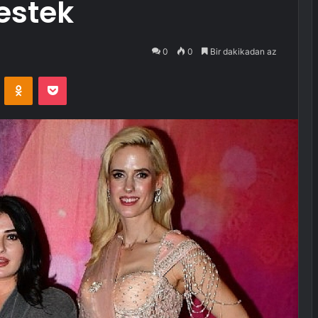
estek
0
0
Bir dakikadan az
VKontakte
Odnoklassniki
Pocket