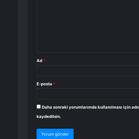
o
r
u
m
*
Ad
*
E-posta
*
Daha sonraki yorumlarımda kullanılması için adı
kaydedilsin.