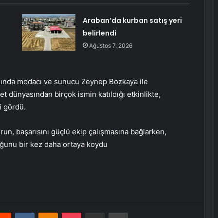
Araban’da kurban satış yeri
belirlendi
Ağustos 7, 2026
sında modacı ve sunucu Zeynep Bozkaya ile
t dünyasından birçok ismin katıldığı etkinlikte,
i gördü.
orun, başarısını güçlü ekip çalışmasına bağlarken,
duğunu bir kez daha ortaya koydu
erest
Reddit
VKontakte
Odnoklassniki
Pocket
E-Posta ile paylaş
Yazdır