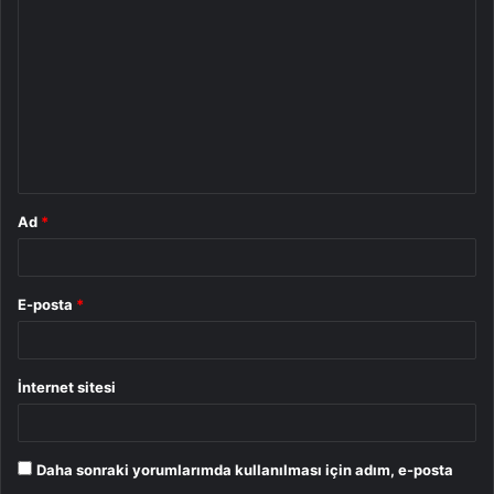
o
r
u
m
*
Ad
*
E-posta
*
İnternet sitesi
Daha sonraki yorumlarımda kullanılması için adım, e-posta