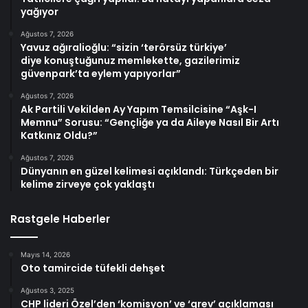
yağıyor
Ağustos 7, 2026
Yavuz ağıralioğlu: “sizin ‘terörsüz türkiye’
diye konuştuğunuz memlekette, gazilerimiz
güvenpark’ta eylem yapıyorlar”
Ağustos 7, 2026
Ak Partili Vekilden Ay Yapım Temsilcisine “Aşk-I
Memnu” Sorusu: “Gençliğe ya da Aileye Nasıl Bir Artı
Katkınız Oldu?”
Ağustos 7, 2026
Dünyanın en güzel kelimesi açıklandı: Türkçeden bir
kelime zirveye çok yaklaştı
Rastgele Haberler
Mayıs 14, 2026
Oto tamircide tüfekli dehşet
Ağustos 3, 2025
CHP lideri Özel’den ‘komisyon’ ve ‘grev’ açıklaması