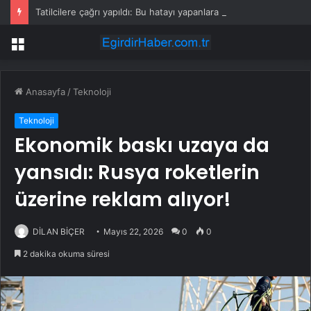
Tatilcilere çağrı yapıldı: Bu hatayı yapanlara ceza yağıyor
Menü
Anasayfa
/
Teknoloji
Teknoloji
Ekonomik baskı uzaya da
yansıdı: Rusya roketlerin
üzerine reklam alıyor!
DİLAN BİÇER
Mayıs 22, 2026
0
0
2 dakika okuma süresi