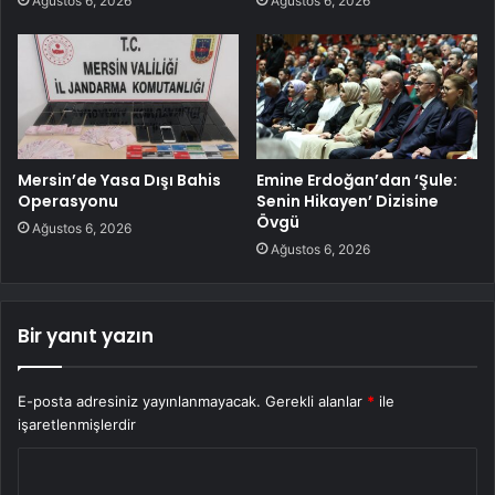
Ağustos 6, 2026
Ağustos 6, 2026
Mersin’de Yasa Dışı Bahis
Emine Erdoğan’dan ‘Şule:
Operasyonu
Senin Hikayen’ Dizisine
Övgü
Ağustos 6, 2026
Ağustos 6, 2026
Bir yanıt yazın
E-posta adresiniz yayınlanmayacak.
Gerekli alanlar
*
ile
işaretlenmişlerdir
Y