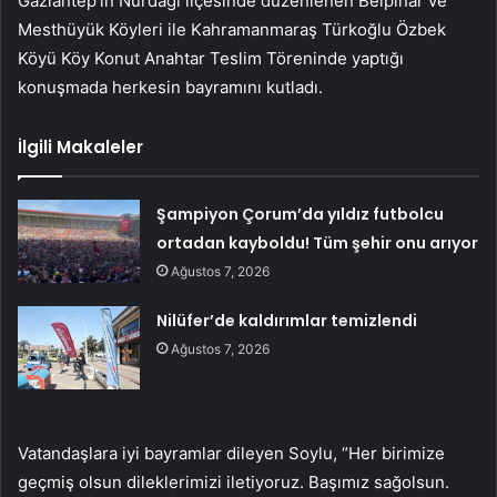
Gaziantep’in Nurdağı ilçesinde düzenlenen Belpınar ve
Mesthüyük Köyleri ile Kahramanmaraş Türkoğlu Özbek
Köyü Köy Konut Anahtar Teslim Töreninde yaptığı
konuşmada herkesin bayramını kutladı.
İlgili Makaleler
Şampiyon Çorum’da yıldız futbolcu
ortadan kayboldu! Tüm şehir onu arıyor
Ağustos 7, 2026
Nilüfer’de kaldırımlar temizlendi
Ağustos 7, 2026
Vatandaşlara iyi bayramlar dileyen Soylu, “Her birimize
geçmiş olsun dileklerimizi iletiyoruz. Başımız sağolsun.