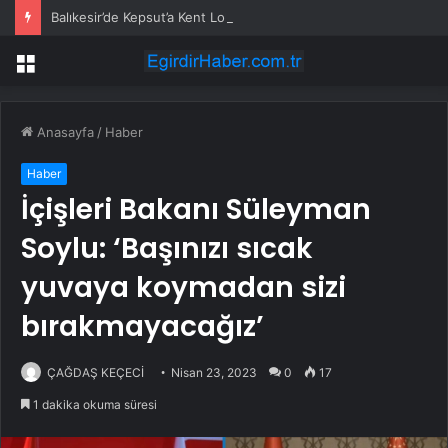
Balıkesir’de Kepsut’a Kent Lokantası ve altyapı desteği
Menü
Anasayfa
/
Haber
Haber
İçişleri Bakanı Süleyman
Soylu: ‘Başınızı sıcak
yuvaya koymadan sizi
bırakmayacağız’
ÇAĞDAŞ KEÇECİ
Nisan 23, 2023
0
17
1 dakika okuma süresi