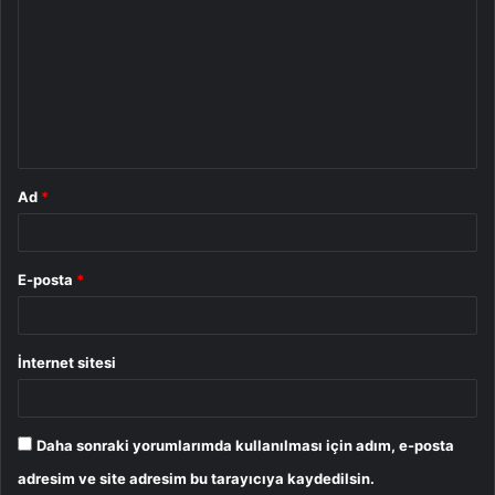
o
r
u
m
*
Ad
*
E-posta
*
İnternet sitesi
Daha sonraki yorumlarımda kullanılması için adım, e-posta
adresim ve site adresim bu tarayıcıya kaydedilsin.