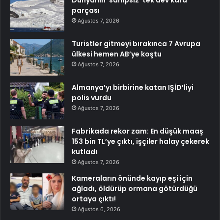
Dünyanın ‘sahipsiz’ tek dev kara
parçası
Ağustos 7, 2026
Turistler gitmeyi bırakınca 7 Avrupa
ülkesi hemen AB’ye koştu
Ağustos 7, 2026
Almanya’yı birbirine katan IŞİD’liyi
polis vurdu
Ağustos 7, 2026
Fabrikada rekor zam: En düşük maaş
153 bin TL’ye çıktı, işçiler halay çekerek
kutladı
Ağustos 7, 2026
Kameraların önünde kayıp eşi için
ağladı, öldürüp ormana götürdüğü
ortaya çıktı!
Ağustos 6, 2026