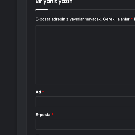
Bir yanıt yazın
E-posta adresiniz yayınlanmayacak.
Gerekli alanlar
*
i
Y
o
r
u
m
*
Ad
*
E-posta
*