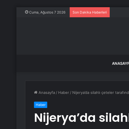
Balıkesir
Cuma, Ağustos 7 2026
Son Dakika Haberleri
ANASAY
Anasayfa
/
Haber
/
Nijerya’da silahlı çeteler tarafınd
Haber
Nijerya’da silahl