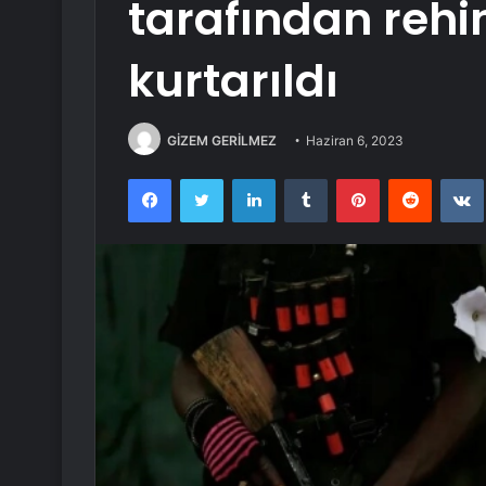
tarafından rehin
kurtarıldı
GİZEM GERİLMEZ
Haziran 6, 2023
Facebook
Twitter
LinkedIn
Tumblr
Pinterest
Reddit