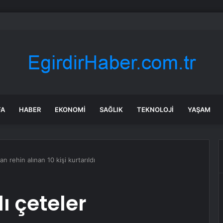
’de Kepsut’a Kent Lokantası ve altyapı desteği
FA
HABER
EKONOMI
SAĞLIK
TEKNOLOJI
YAŞAM
an rehin alınan 10 kişi kurtarıldı
ı çeteler