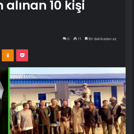
 alınan 10 kişi
0
11
Bir dakikadan az
VKontakte
Odnoklassniki
Pocket