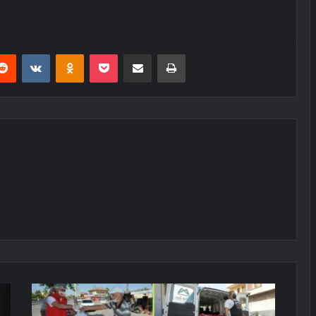
erest
Reddit
VKontakte
Odnoklassniki
Pocket
E-Posta ile paylaş
Yazdır