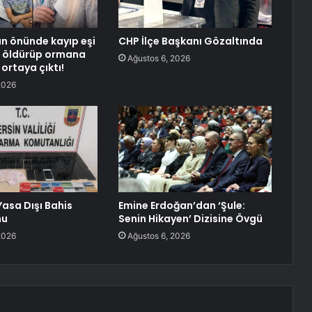
n önünde kayıp eşi
CHP İlçe Başkanı Gözaltında
ı, öldürüp ormana
Ağustos 6, 2026
ortaya çıktı!
2026
Yasa Dışı Bahis
Emine Erdoğan’dan ‘Şule:
nu
Senin Hikayen’ Dizisine Övgü
2026
Ağustos 6, 2026