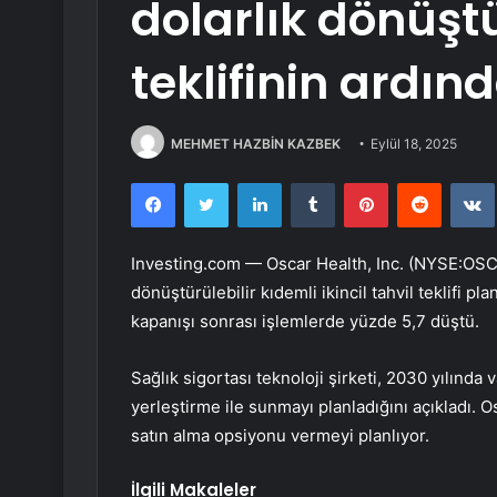
dolarlık dönüştü
teklifinin ardın
MEHMET HAZBİN KAZBEK
Eylül 18, 2025
Facebook
Twitter
LinkedIn
Tumblr
Pinterest
Reddit
Investing.com —
Oscar Health, Inc. (NYSE:OS
dönüştürülebilir kıdemli ikincil tahvil teklifi 
kapanışı sonrası işlemlerde yüzde 5,7 düştü.
Sağlık sigortası teknoloji şirketi, 2030 yılında va
yerleştirme ile sunmayı planladığını açıkladı. Os
satın alma opsiyonu vermeyi planlıyor.
İlgili Makaleler