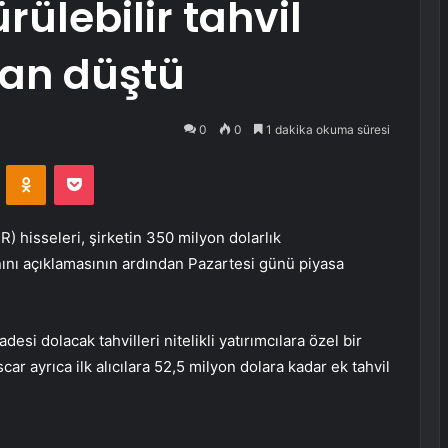
rülebilir tahvil
dan düştü
0
0
1 dakika okuma süresi
VKontakte
Odnoklassniki
Pocket
CR)
hisseleri, şirketin 350 milyon dolarlık
planını açıklamasının ardından Pazartesi günü piyasa
desi dolacak tahvilleri nitelikli yatırımcılara özel bir
car ayrıca ilk alıcılara 52,5 milyon dolara kadar ek tahvil