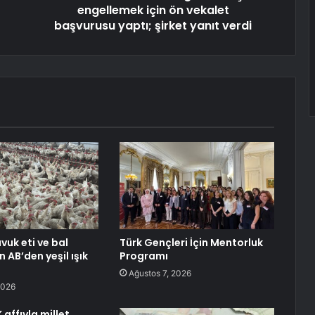
engellemek için ön vekalet
başvurusu yaptı; şirket yanıt verdi
avuk eti ve bal
Türk Gençleri İçin Mentorluk
n AB’den yeşil ışık
Programı
Ağustos 7, 2026
2026
affıyla millet