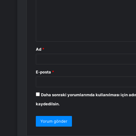
r
u
m
*
Ad
*
E-posta
*
Daha sonraki yorumlarımda kullanılması için adı
kaydedilsin.