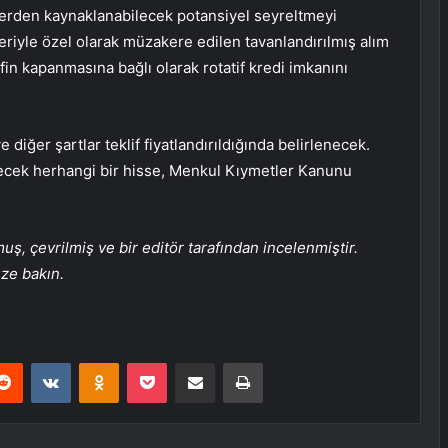
villerden kaynaklanabilecek potansiyel seyreltmeyi
kleriyle özel olarak müzakere edilen tavanlandırılmış alım
ifin kapanmasına bağlı olarak rotatif kredi imkanını
 diğer şartlar teklif fiyatlandırıldığında belirlenecek.
lecek herhangi bir hisse, Menkul Kıymetler Kanunu
, çevrilmiş ve bir editör tarafından incelenmiştir.
üze bakın.
erest
Reddit
VKontakte
Odnoklassniki
Pocket
E-Posta ile paylaş
Yazdır