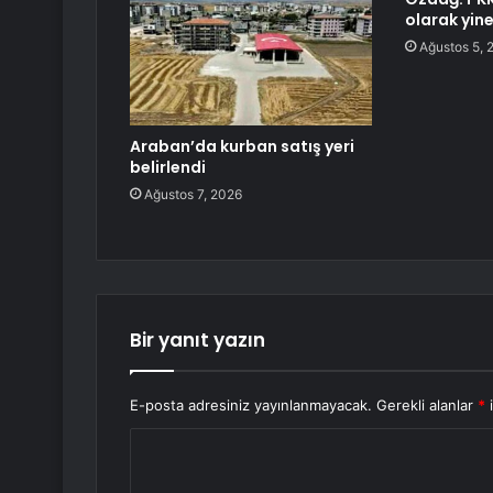
olarak yine
Ağustos 5, 
Araban’da kurban satış yeri
belirlendi
Ağustos 7, 2026
Bir yanıt yazın
E-posta adresiniz yayınlanmayacak.
Gerekli alanlar
*
i
Y
o