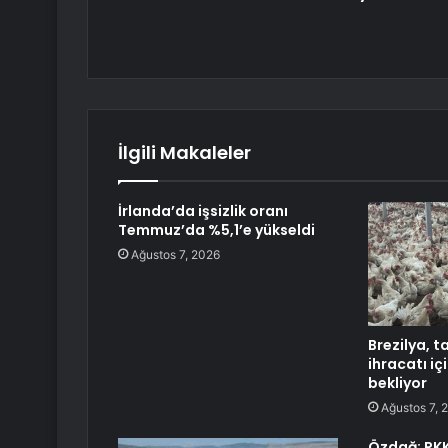
İlgili Makaleler
İrlanda’da işsizlik oranı
Temmuz’da %5,1’e yükseldi
Ağustos 7, 2026
Brezilya, t
ihracatı içi
bekliyor
Ağustos 7, 
Özdağ: PKK 