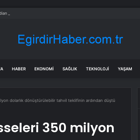
ian Pharmacy Services hisseleri neden yükselişte?
FA
HABER
EKONOMI
SAĞLIK
TEKNOLOJI
YAŞAM
yon dolarlık dönüştürülebilir tahvil teklifinin ardından düştü
sseleri 350 milyon