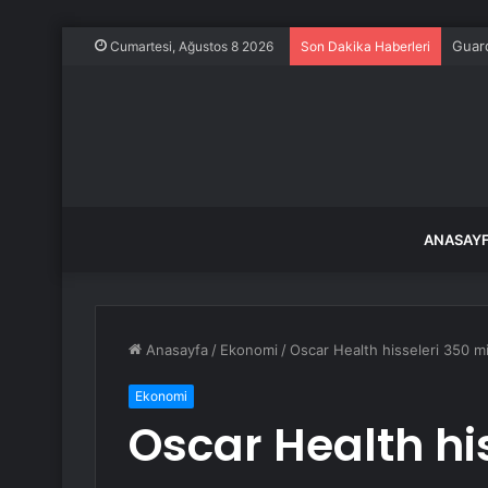
Guard
Cumartesi, Ağustos 8 2026
Son Dakika Haberleri
ANASAY
Anasayfa
/
Ekonomi
/
Oscar Health hisseleri 350 mil
Ekonomi
Oscar Health hi