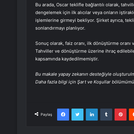
Bu arada, Oscar teklifle bağlantılı olarak, tah
dengelemek için ilk alıcılar veya onların iştira
işlemlerine girmeyi bekliyor. Şirket ayrıca, tekl
sonlandırmayı planlıyor.
Sonuç olarak, faiz oranı, ilk dönüştürme oranı ve
Tahviller ve dönüştürme üzerine ihraç edilebi
kapsamında kaydedilmemiştir.
Bu makale yapay zekanın desteğiyle oluşturulmuş
Daha fazla bilgi için Şart ve Koşullar bölümüm
Facebook
Twitter
LinkedIn
Tumblr
Pint
Paylaş