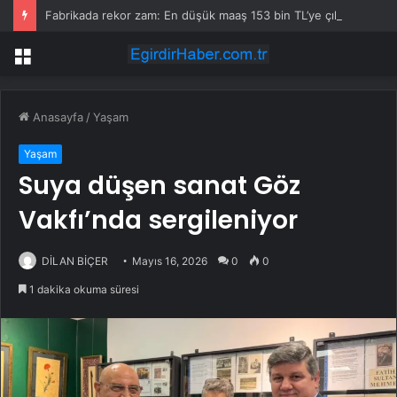
Fabrikada rekor zam: En düşük maaş 153 bin TL’ye çıktı, işçiler halay çekerek kutladı
Menü
Anasayfa
/
Yaşam
Yaşam
Suya düşen sanat Göz
Vakfı’nda sergileniyor
DİLAN BİÇER
Mayıs 16, 2026
0
0
1 dakika okuma süresi