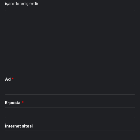
işaretlenmişlerdir
Y
o
r
u
m
*
Ad
*
E-posta
*
İnternet sitesi