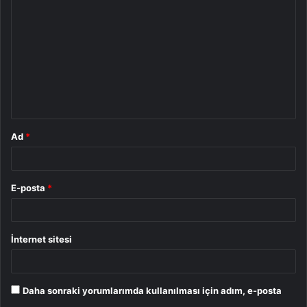
o
r
u
m
*
Ad
*
E-posta
*
İnternet sitesi
Daha sonraki yorumlarımda kullanılması için adım, e-posta