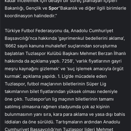
kadar incelemek için detaylı bir süreç planlayan İçişleri
Bakanlığı, Gençlik ve
Spor
“Bakanlık ve diğer ilgili birimlerle
koordinasyon halindedir.”
Türkiye Futbol Federasyonu da, Anadolu Cumhuriyet
Başsavcılığı’nca hakkında ‘gayrimenkul bedellerini aklama’,
‘6662 sayılı kanuna muhalefet’ suçlarından soruşturma
başlatılan Tuzlaspor Kulübü Başkanı Mehmet Berzan İlhanlı
hakkında da açıklama yaptı. 7258′, ‘varlık fiyatlarının gayri
meşru kaynağını gizlemek’ ve ‘suç işlemek amacıyla örgüt
kurmak’. açıklama yapıldı. 1. Lig’de mücadele eden
Tuzlaspor, futbol maçlarının biletlerinin Süper Lig
takımlarının bilet fiyatlarından yüksek olması nedeniyle
öne çıktı. Tuzlaspor’un lig maçının biletlerinin tamamı
satılmış olmasına rağmen stadyumda çok az kişinin
bulunmasının yanı sıra, kara para aklama ve yasa dışı bahis
iddiaları da öne sürüldü. Tartışmaların ardından Anadolu
Cumhuriyet Başsavcılığı’nın Tuzlaspor lideri Mehmet