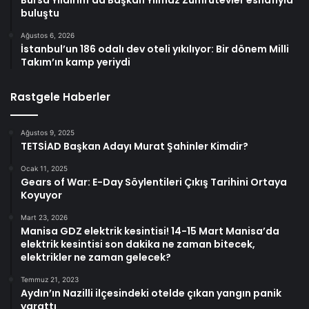
Bursa Yıldırım’da Başkan Yılmaz Zümrütevler esnafıyla
buluştu
Ağustos 6, 2026
İstanbul’un 186 odalı dev oteli yıkılıyor: Bir dönem Milli
Takım’ın kamp yeriydi
Rastgele Haberler
Ağustos 9, 2025
TETSİAD Başkan Adayı Murat Şahinler Kimdir?
Ocak 11, 2025
Gears of War: E-Day Söylentileri Çıkış Tarihini Ortaya
Koyuyor
Mart 23, 2026
Manisa GDZ elektrik kesintisi! 14-15 Mart Manisa’da
elektrik kesintisi son dakika ne zaman bitecek,
elektrikler ne zaman gelecek?
Temmuz 21, 2023
Aydın’ın Nazilli ilçesindeki otelde çıkan yangın panik
yarattı