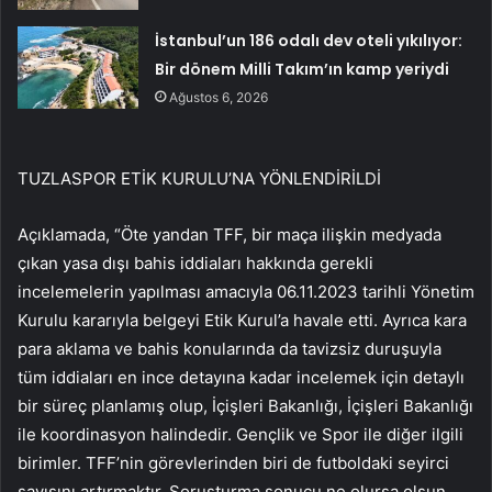
İstanbul’un 186 odalı dev oteli yıkılıyor:
Bir dönem Milli Takım’ın kamp yeriydi
Ağustos 6, 2026
TUZLASPOR ETİK KURULU’NA YÖNLENDİRİLDİ
Açıklamada, “Öte yandan TFF, bir maça ilişkin medyada
çıkan yasa dışı bahis iddiaları hakkında gerekli
incelemelerin yapılması amacıyla 06.11.2023 tarihli Yönetim
Kurulu kararıyla belgeyi Etik Kurul’a havale etti. Ayrıca kara
para aklama ve bahis konularında da tavizsiz duruşuyla
tüm iddiaları en ince detayına kadar incelemek için detaylı
bir süreç planlamış olup, İçişleri Bakanlığı, İçişleri Bakanlığı
ile koordinasyon halindedir. Gençlik ve Spor ile diğer ilgili
birimler. TFF’nin görevlerinden biri de futboldaki seyirci
sayısını artırmaktır. Soruşturma sonucu ne olursa olsun