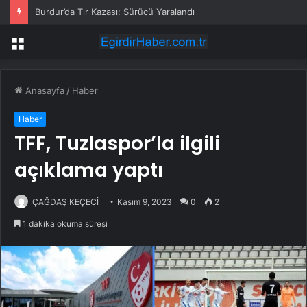
Burdur’da Tır Kazası: Sürücü Yaralandı
Menü
Anasayfa
/
Haber
Haber
TFF, Tuzlaspor’la ilgili
açıklama yaptı
ÇAĞDAŞ KEÇECİ
Kasım 9, 2023
0
2
1 dakika okuma süresi