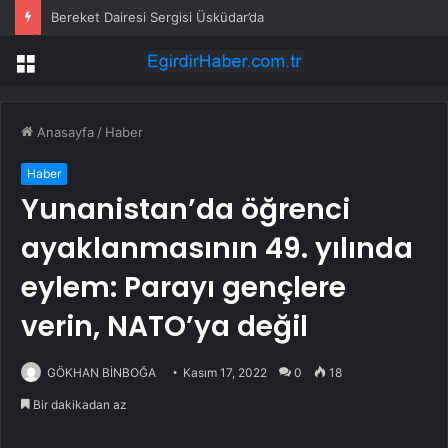
Bereket Dairesi Sergisi Üsküdar’da
Menü
Anasayfa
/
Haber
Haber
Yunanistan’da öğrenci
ayaklanmasının 49. yılında
eylem: Parayı gençlere
verin, NATO’ya değil
GÖKHAN BİNBOĞA
Kasım 17, 2022
0
18
Bir dakikadan az