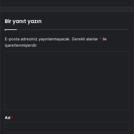
Bir yanıt yazın
E-posta adresiniz yayınlanmayacak.
Gerekli alanlar
*
ile
işaretlenmişlerdir
Y
o
r
u
m
*
Ad
*