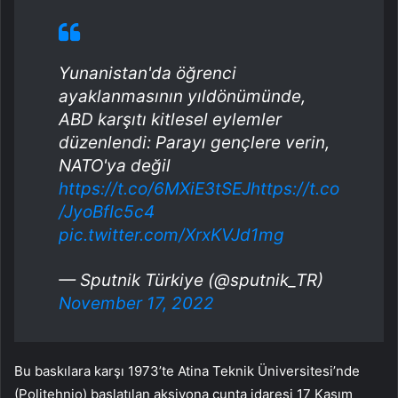
Yunanistan'da öğrenci
ayaklanmasının yıldönümünde,
ABD karşıtı kitlesel eylemler
düzenlendi: Parayı gençlere verin,
NATO'ya değil
https://t.co/6MXiE3tSEJ
https://t.co
/JyoBfIc5c4
pic.twitter.com/XrxKVJd1mg
— Sputnik Türkiye (@sputnik_TR)
November 17, 2022
Bu baskılara karşı 1973’te Atina Teknik Üniversitesi’nde
(Politehnio) başlatılan aksiyona cunta idaresi 17 Kasım